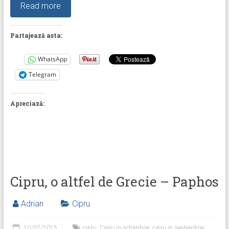
Read more
Partajează asta:
WhatsApp
Telegram
Apreciază:
Cipru, o altfel de Grecie – Paphos
Adrian
Cipru
10/07/2015
cipru
,
Cipru in octombrie
,
cipru in septembrie
,