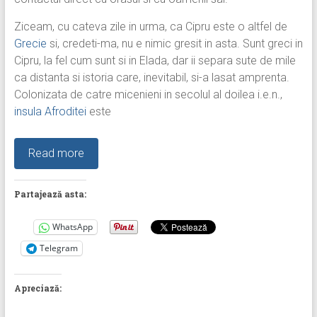
Ziceam, cu cateva zile in urma, ca Cipru este o altfel de
Grecie
si, credeti-ma, nu e nimic gresit in asta. Sunt greci in
Cipru, la fel cum sunt si in Elada, dar ii separa sute de mile
ca distanta si istoria care, inevitabil, si-a lasat amprenta.
Colonizata de catre micenieni in secolul al doilea i.e.n.,
insula Afroditei
este
Read more
Partajează asta:
WhatsApp
Telegram
Apreciază: