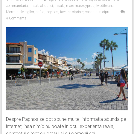
commandaria
,
insula afroditei
,
insule
,
mare mare cyprus
,
Mediterana
,
Mormintele regilor
,
pafos
,
paphos
,
taverne cipriote
,
vacanta in cipru
4 Comments
Despre Paphos se pot spune multe, informatia abunda pe
internet, insa nimic nu poate inlocui experienta reala,
contactul direct cu orasul si cu oamenii sai.