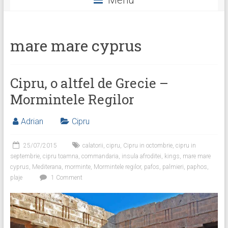
Menu
Facebook
Twitter
Instagram
mare mare cyprus
Cipru, o altfel de Grecie –
Mormintele Regilor
Adrian
Cipru
25/07/2015
calatorii
,
cipru
,
Cipru in octombrie
,
cipru in
septembrie
,
cipru toamna
,
commandaria
,
insula afroditei
,
kings
,
mare mare
cyprus
,
Mediterana
,
morminte
,
Mormintele regilor
,
pafos
,
palmieri
,
paphos
,
plaje
1 Comment