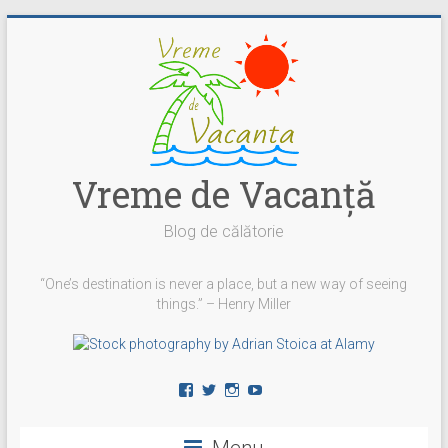
Skip
to
content
Vreme de Vacanţă
Blog de călătorie
“One’s destination is never a place, but a new way of seeing
things.” – Henry Miller
Vezi
Vezi
Vezi
YouTube
profilul
profilul
profilul
vremedevacanta
@vremedevacanta
vremedevacanta.ro
pe
pe
pe