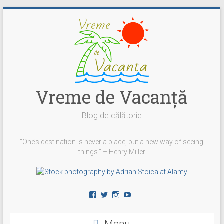
Skip
to
content
Vreme de Vacanţă
Blog de călătorie
“One’s destination is never a place, but a new way of seeing
things.” – Henry Miller
Vezi
Vezi
Vezi
YouTube
profilul
profilul
profilul
vremedevacanta
@vremedevacanta
vremedevacanta.ro
pe
pe
pe