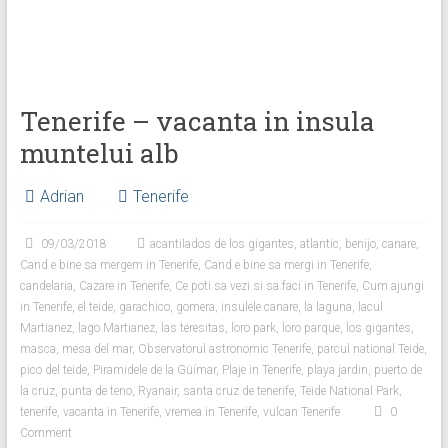
Tenerife – vacanta in insula
muntelui alb
Adrian
Tenerife
09/03/2018
acantilados de los gigantes
,
atlantic
,
benijo
,
canare
,
Cand e bine sa mergem in Tenerife
,
Cand e bine sa mergi in Tenerife
,
candelaria
,
Cazare in Tenerife
,
Ce poti sa vezi si sa faci in Tenerife
,
Cum ajungi
in Tenerife
,
el teide
,
garachico
,
gomera
,
insulele canare
,
la laguna
,
lacul
Martianez
,
lago Martianez
,
las teresitas
,
loro park
,
loro parque
,
los gigantes
,
masca
,
mesa del mar
,
Observatorul astronomic Tenerife
,
parcul national Teide
,
pico del teide
,
Piramidele de la Güímar
,
Plaje in Tenerife
,
playa jardin
,
puerto de
la cruz
,
punta de teno
,
Ryanair
,
santa cruz de tenerife
,
Teide National Park
,
tenerife
,
vacanta in Tenerife
,
vremea in Tenerife
,
vulcan Tenerife
0
Comment