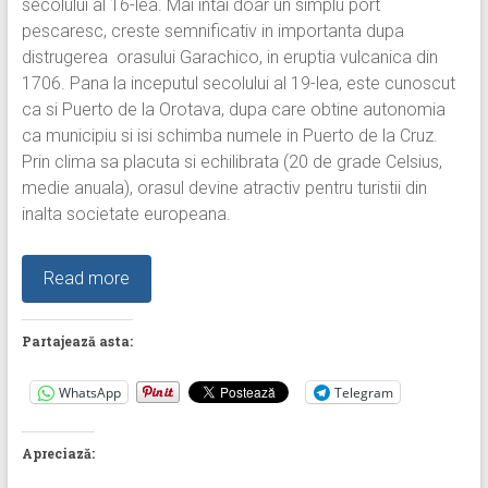
secolului al 16-lea. Mai intai doar un simplu port
pescaresc, creste semnificativ in importanta dupa
distrugerea orasului Garachico, in eruptia vulcanica din
1706. Pana la inceputul secolului al 19-lea, este cunoscut
ca si Puerto de la Orotava, dupa care obtine autonomia
ca municipiu si isi schimba numele in Puerto de la Cruz.
Prin clima sa placuta si echilibrata (20 de grade Celsius,
medie anuala), orasul devine atractiv pentru turistii din
inalta societate europeana.
Read more
Partajează asta:
WhatsApp
Telegram
Apreciază: