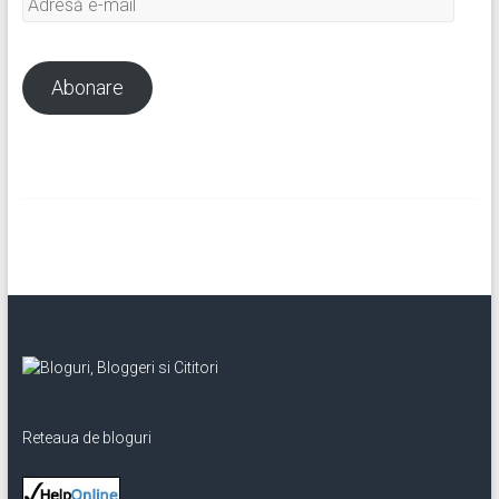
Adresă
e-
mail
Abonare
Reteaua de bloguri