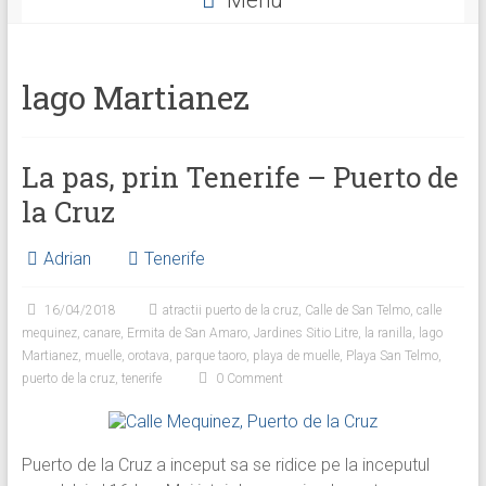
Menu
Facebook
Twitter
Instagram
lago Martianez
La pas, prin Tenerife – Puerto de
la Cruz
Adrian
Tenerife
16/04/2018
atractii puerto de la cruz
,
Calle de San Telmo
,
calle
mequinez
,
canare
,
Ermita de San Amaro
,
Jardines Sitio Litre
,
la ranilla
,
lago
Martianez
,
muelle
,
orotava
,
parque taoro
,
playa de muelle
,
Playa San Telmo
,
puerto de la cruz
,
tenerife
0 Comment
Puerto de la Cruz a inceput sa se ridice pe la inceputul