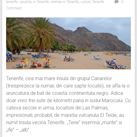
tenerife
,
vacanta in Tenerife
,
vremea in Tenerife
,
vulcan Tenerife
0
Comment
Tenerife, cea mai mare insula din grupul Canarelor
(treisprezece la numar, din care sapte locuite), se afla la o
aruncatura de bat de coasta continentului negru. Adica
doar vreo trei sute de kilometri pana in sudul Marocului. Cu
cateva secole in urma, locuitorii din Las Palmas,
impresionati, probabil, de maretia vulcanului El Teide, au
numit insula vecina Tenerife. „Tene” insemna „munte” si
„ife” – „alb”.