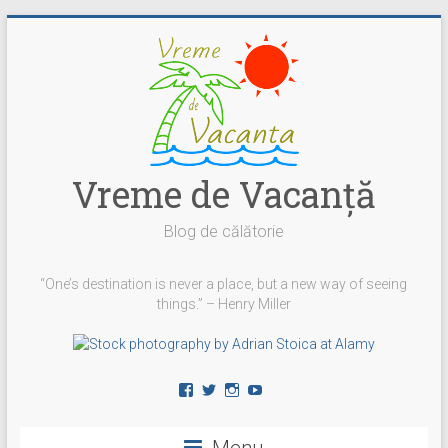
Skip
to
content
Vreme de Vacanţă
Blog de călătorie
“One’s destination is never a place, but a new way of seeing
things.” – Henry Miller
Vezi
Vezi
Vezi
YouTube
profilul
profilul
profilul
vremedevacanta
@vremedevacanta
vremedevacanta.ro
pe
pe
pe