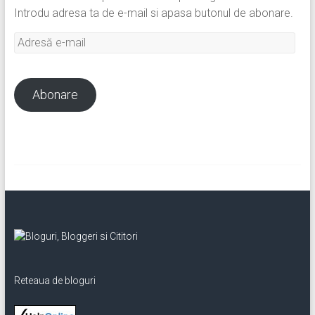
Introdu adresa ta de e-mail si apasa butonul de abonare.
Adresă
e-
mail
Abonare
Reteaua de bloguri