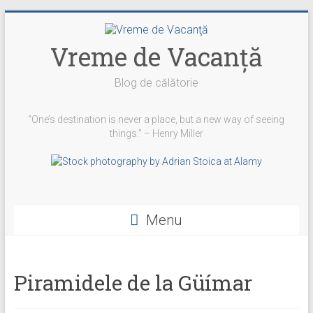
Skip
to
content
Vreme de Vacanţă
Blog de călătorie
“One’s destination is never a place, but a new way of seeing
things.” – Henry Miller
Vezi
Vezi
Vezi
YouTube
profilul
profilul
profilul
Menu
vremedevacanta
@vremedevacanta
vremedevacanta.ro
pe
pe
pe
Facebook
Twitter
Instagram
Piramidele de la Güímar