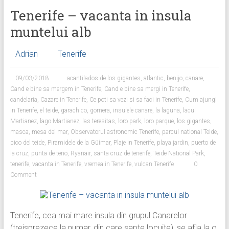
Tenerife – vacanta in insula
muntelui alb
Adrian
Tenerife
09/03/2018
acantilados de los gigantes
,
atlantic
,
benijo
,
canare
,
Cand e bine sa mergem in Tenerife
,
Cand e bine sa mergi in Tenerife
,
candelaria
,
Cazare in Tenerife
,
Ce poti sa vezi si sa faci in Tenerife
,
Cum ajungi
in Tenerife
,
el teide
,
garachico
,
gomera
,
insulele canare
,
la laguna
,
lacul
Martianez
,
lago Martianez
,
las teresitas
,
loro park
,
loro parque
,
los gigantes
,
masca
,
mesa del mar
,
Observatorul astronomic Tenerife
,
parcul national Teide
,
pico del teide
,
Piramidele de la Güímar
,
Plaje in Tenerife
,
playa jardin
,
puerto de
la cruz
,
punta de teno
,
Ryanair
,
santa cruz de tenerife
,
Teide National Park
,
tenerife
,
vacanta in Tenerife
,
vremea in Tenerife
,
vulcan Tenerife
0
Comment
Tenerife, cea mai mare insula din grupul Canarelor
(treisprezece la numar, din care sapte locuite), se afla la o