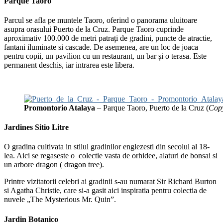
Parque Taoro
Parcul se afla pe muntele Taoro, oferind o panorama uluitoare
asupra orasului Puerto de la Cruz. Parque Taoro cuprinde
aproximativ 100.000 de metri patrați de gradini, puncte de atractie,
fantani iluminate si cascade. De asemenea, are un loc de joaca
pentru copii, un pavilion cu un restaurant, un bar și o terasa. Este
permanent deschis, iar intrarea este libera.
Promontorio Atalaya
– Parque Taoro, Puerto de la Cruz (
Cop
Jardines Sitio Litre
O gradina cultivata in stilul gradinilor englezesti din secolul al 18-
lea. Aici se regaseste o colectie vasta de orhidee, alaturi de bonsai si
un arbore dragon ( dragon tree).
Printre vizitatorii celebri ai gradinii s-au numarat Sir Richard Burton
si Agatha Christie, care si-a gasit aici inspiratia pentru colectia de
nuvele „The Mysterious Mr. Quin”.
Jardin Botanico