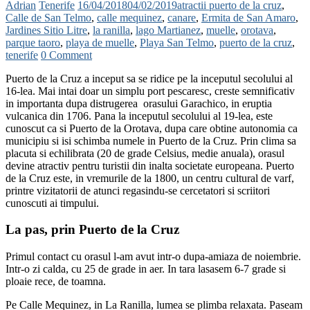
Adrian
Tenerife
16/04/2018
04/02/2019
atractii puerto de la cruz
,
Calle de San Telmo
,
calle mequinez
,
canare
,
Ermita de San Amaro
,
Jardines Sitio Litre
,
la ranilla
,
lago Martianez
,
muelle
,
orotava
,
parque taoro
,
playa de muelle
,
Playa San Telmo
,
puerto de la cruz
,
tenerife
0 Comment
Puerto de la Cruz a inceput sa se ridice pe la inceputul secolului al
16-lea. Mai intai doar un simplu port pescaresc, creste semnificativ
in importanta dupa distrugerea orasului Garachico, in eruptia
vulcanica din 1706. Pana la inceputul secolului al 19-lea, este
cunoscut ca si Puerto de la Orotava, dupa care obtine autonomia ca
municipiu si isi schimba numele in Puerto de la Cruz. Prin clima sa
placuta si echilibrata (20 de grade Celsius, medie anuala), orasul
devine atractiv pentru turistii din inalta societate europeana.
Puerto
de la Cruz este, in vremurile de la 1800, un centru cultural de varf,
printre vizitatorii de atunci regasindu-se cercetatori si scriitori
cunoscuti ai timpului.
La pas, prin Puerto de la Cruz
Primul contact cu orasul l-am avut intr-o dupa-amiaza de noiembrie.
Intr-o zi calda, cu 25 de grade in aer. In tara lasasem 6-7 grade si
ploaie rece, de toamna.
Pe Calle Mequinez, in La Ranilla, lumea se plimba relaxata. Paseam