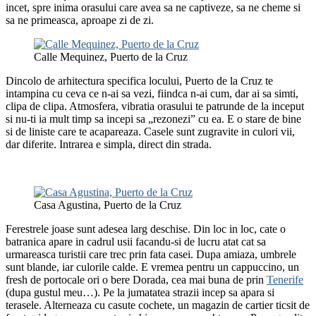
incet, spre inima orasului care avea sa ne captiveze, sa ne cheme si
sa ne primeasca, aproape zi de zi.
Calle Mequinez, Puerto de la Cruz
Dincolo de arhitectura specifica locului, Puerto de la Cruz te
intampina cu ceva ce n-ai sa vezi, fiindca n-ai cum, dar ai sa simti,
clipa de clipa. Atmosfera, vibratia orasului te patrunde de la inceput
si nu-ti ia mult timp sa incepi sa „rezonezi” cu ea. E o stare de bine
si de liniste care te acapareaza. Casele sunt zugravite in culori vii,
dar diferite. Intrarea e simpla, direct din strada.
Casa Agustina, Puerto de la Cruz
Ferestrele joase sunt adesea larg deschise. Din loc in loc, cate o
batranica apare in cadrul usii facandu-si de lucru atat cat sa
urmareasca turistii care trec prin fata casei. Dupa amiaza, umbrele
sunt blande, iar culorile calde. E vremea pentru un cappuccino, un
fresh de portocale ori o bere Dorada, cea mai buna de prin
Tenerife
(dupa gustul meu…). Pe la jumatatea strazii incep sa apara si
terasele. Alterneaza cu casute cochete, un magazin de cartier ticsit de