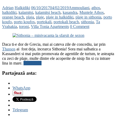
Adrian
Halkidiki
06/10/2017
04/02/2019
Ammouliani
,
athos
,
halkidiki
,
kalamitsi
,
kalamitsi beach
,
kasandra
,
Muntele Athos
,
orange beach
,
plaja
,
plaje
,
plaje in halkidiki
,
plaje in sithonia
,
porto
koufo
,
porto koufos
,
portokali
,
portokali beach
,
sithonia
,
Ta
Vrahakia
,
toroni
,
Villa Tonia Apartments
0 Comment
Daca ti-e dor de Grecia, mai ai cateva zile de concediu, iar prin
Thassos
ai fost deja, incearca Sithonia! Sora mai salbatica a
Kassandrei si mai putin promovata de agentiile de turism, te asteapta
cu zeci de plaje, multe dintre ele acoperite de nisip fin si cu intrare
lina in mare.
Read more
Partajează asta:
WhatsApp
Telegram