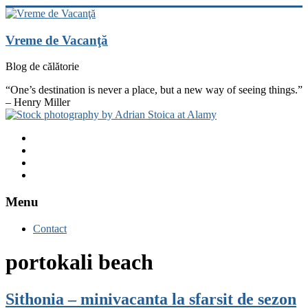
Skip
to
content
Vreme de Vacanţă
Blog de călătorie
“One’s destination is never a place, but a new way of seeing things.”
– Henry Miller
Vezi
profilul
Vezi
vremedevacanta
profilul
Vezi
pe
@vremedevacanta
profilul
YouTube
Facebook
pe
vremedevacanta.ro
Twitter
pe
Menu
Instagram
Contact
portokali beach
Sithonia – minivacanta la sfarsit de sezon