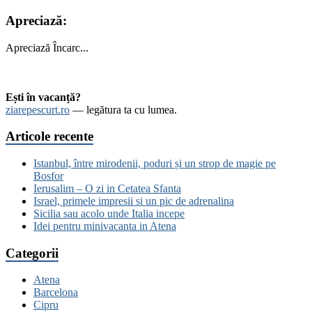
Apreciază:
Apreciază
Încarc...
Ești în vacanță?
ziarepescurt.ro
— legătura ta cu lumea.
Articole recente
Istanbul, între mirodenii, poduri și un strop de magie pe
Bosfor
Ierusalim – O zi in Cetatea Sfanta
Israel, primele impresii si un pic de adrenalina
Sicilia sau acolo unde Italia incepe
Idei pentru minivacanta in Atena
Categorii
Atena
Barcelona
Cipru