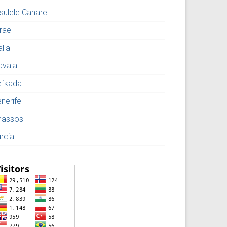
nsulele Canare
rael
alia
avala
efkada
enerife
hassos
urcia