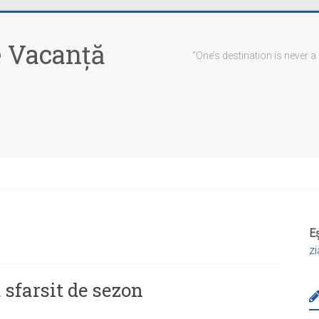
 Vacanţă
“One’s destination is never a
Eș
z
 sfarsit de sezon