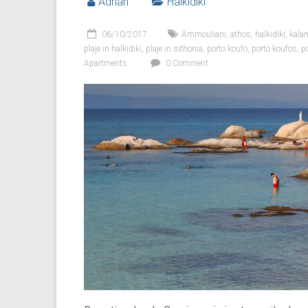
Adrian
Halkidiki
06/10/2017
Ammouliani
,
athos
,
halkidiki
,
kala
plaje in halkidiki
,
plaje in sithonia
,
porto koufo
,
porto koufos
,
po
Apartments
0 Comment