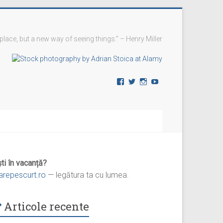
 place, but a new way of seeing things.” – Henry Miller
Vezi
Vezi
Vezi
YouTube
profilul
profilul
profilul
vremedevacanta
@vremedevacanta
vremedevacanta.ro
pe
pe
pe
Facebook
Twitter
Instagram
ti în vacanță?
iarepescurt.ro
— legătura ta cu lumea.
Articole recente