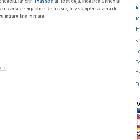
oncediu, iar prin
Thassos
ai fost deja, incearca Sithonia!
I
romovata de agentiile de turism, te asteapta cu zeci de
u intrare lina in mare.
Is
It
K
L
T
ram
T
T