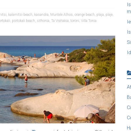
Is
m
mitsi
,
kalamitsi beach
,
kasandra
,
Muntele Athos
,
orange beach
,
plaja
,
plaje
,
rtokali
,
portokali beach
,
sithonia
,
Ta Vrahakia
,
toroni
,
Villa Tonia
Ie
Is
Si
Id
A
B
C
C
Ha