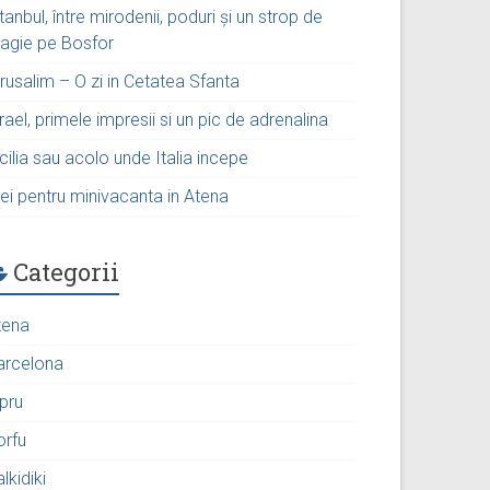
tanbul, între mirodenii, poduri și un strop de
agie pe Bosfor
rusalim – O zi in Cetatea Sfanta
rael, primele impresii si un pic de adrenalina
cilia sau acolo unde Italia incepe
ei pentru minivacanta in Atena
Categorii
tena
arcelona
ipru
orfu
lkidiki