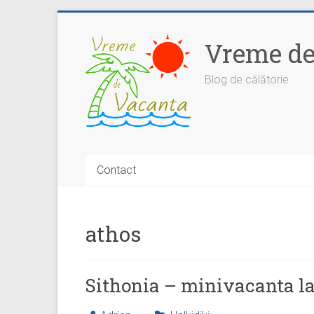
Skip
to
Vreme de
content
Blog de călătorie
Contact
athos
Sithonia – minivacanta la