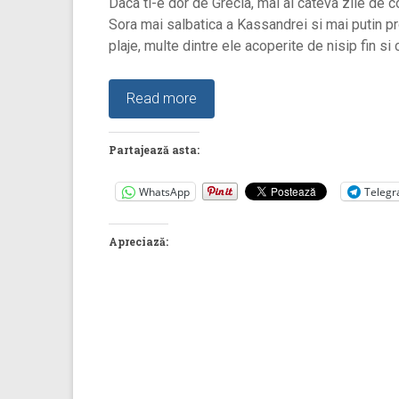
Daca ti-e dor de Grecia, mai ai cateva zile de c
Sora mai salbatica a Kassandrei si mai putin p
plaje, multe dintre ele acoperite de nisip fin si c
Read more
Partajează asta:
WhatsApp
Teleg
Apreciază: