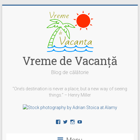
Skip
to
content
Vreme de Vacanţă
Blog de călătorie
“One’s destination is never a place, but a new way of seeing
things.” – Henry Miller
Vezi
Vezi
Vezi
YouTube
profilul
profilul
profilul
vremedevacanta
@vremedevacanta
vremedevacanta.ro
pe
pe
pe