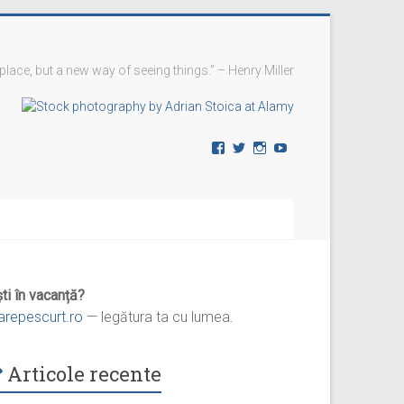
 place, but a new way of seeing things.” – Henry Miller
Vezi
Vezi
Vezi
YouTube
profilul
profilul
profilul
vremedevacanta
@vremedevacanta
vremedevacanta.ro
pe
pe
pe
Facebook
Twitter
Instagram
ti în vacanță?
iarepescurt.ro
— legătura ta cu lumea.
Articole recente