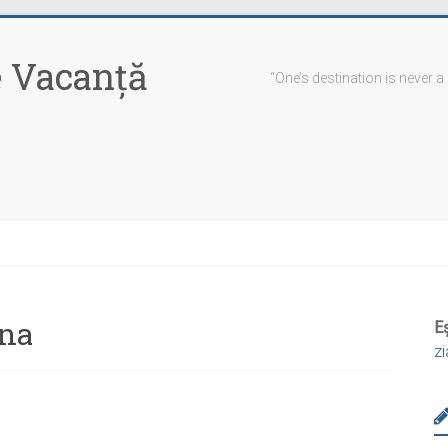
 Vacanţă
“One’s destination is never a
ona
Eș
z