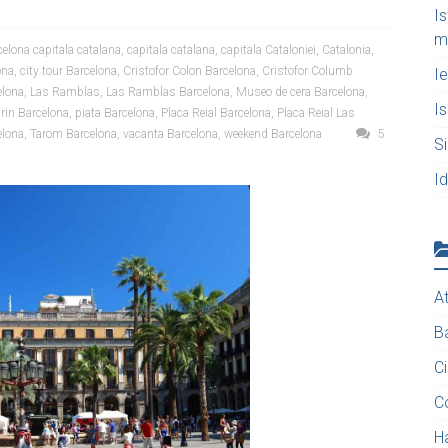
Is
m
celona capitala catalana
,
capitala catalana
,
capitala Cataloniei
,
Catalonia
,
ona
,
city tour Barcelona
,
Cristofor Colon Barcelona
,
Cristofor Columb
Ie
elona
,
Las Ramblas
,
Las Ramblas Barcelona
,
Museo de cera Barcelona
,
Is
prin Barcelona
,
piata Barcelona
,
Placa Reial Barcelona
,
Placa Reial Las
elona
,
Tarom Barcelona
,
vacanta Barcelona
,
weekend Barcelona
5
Si
Id
A
B
C
C
Ha