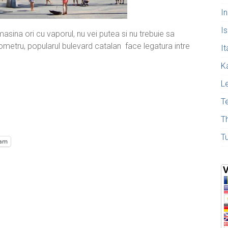
I
Is
masina ori cu vaporul, nu vei putea si nu trebuie sa
ometru, popularul bulevard catalan face legatura intre
It
K
L
T
T
T
ram