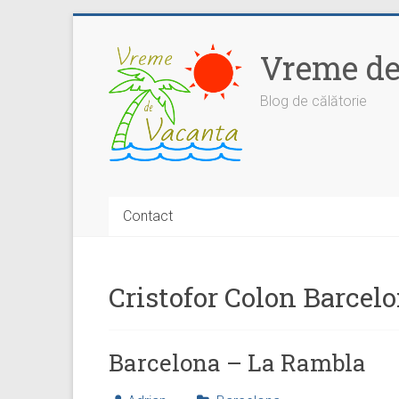
Skip
to
Vreme de
content
Blog de călătorie
Contact
Cristofor Colon Barcel
Barcelona – La Rambla