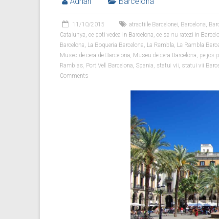
Adrian
Barcelona
11/10/2015
atractiile Barcelonei
,
Barcelona
,
Bar
Catalunya
,
ce poti vedea in Barcelona
,
ce sa nu ratezi in Barcel
Barcelona
,
La Boqueria Barcelona
,
La Rambla
,
La Rambla Barc
Museo de cera de Barcelona
,
Museu de cera Barcelona
,
pe jos 
Ramblas
,
Port Vell Barcelona
,
Spania
,
statui vii
,
statui vii Barc
Comments