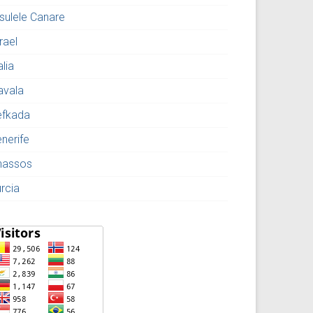
nsulele Canare
rael
alia
avala
efkada
enerife
hassos
urcia