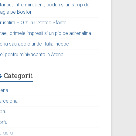
tanbul, între mirodenii, poduri și un strop de
agie pe Bosfor
rusalim – O zi in Cetatea Sfanta
rael, primele impresii si un pic de adrenalina
cilia sau acolo unde Italia incepe
ei pentru minivacanta in Atena
Categorii
tena
arcelona
ipru
orfu
lkidiki