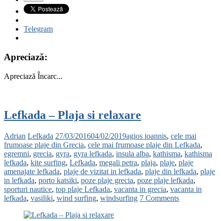
Telegram
Apreciază:
Apreciază
Încarc...
Lefkada – Plaja si relaxare
Adrian
Lefkada
27/03/2016
04/02/2019
agios ioannis
,
cele mai
frumoase plaje din Grecia
,
cele mai frumoase plaje din Lefkada
,
egremni
,
grecia
,
gyra
,
gyra lefkada
,
insula alba
,
kathisma
,
kathisma
lefkada
,
kite surfing
,
Lefkada
,
megali petra
,
plaja
,
plaje
,
plaje
amenajate lefkada
,
plaje de vizitat in lefkada
,
plaje din lefkada
,
plaje
in lefkada
,
porto katsiki
,
poze plaje grecia
,
poze plaje lefkada
,
sporturi nautice
,
top plaje Lefkada
,
vacanta in grecia
,
vacanta in
lefkada
,
vasiliki
,
wind surfing
,
windsurfing
7 Comments