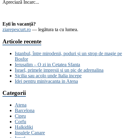
Apreciază
Încarc...
Ești în vacanță?
ziarepescurt.ro
— legătura ta cu lumea.
Articole recente
Istanbul, între mirodenii, poduri și un strop de magie pe
Bosfor
Ierusalim – O zi in Cetatea Sfanta
Israel, primele impresii si un pic de adrenalina
Sicilia sau acolo unde Italia incepe
Idei pentru minivacanta in Atena
Categorii
Atena
Barcelona
Cipru
Corfu
Halkidiki
Insulele Canare