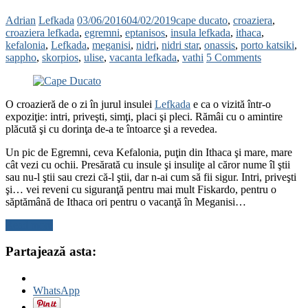
Adrian
Lefkada
03/06/2016
04/02/2019
cape ducato
,
croaziera
,
croaziera lefkada
,
egremni
,
eptanisos
,
insula lefkada
,
ithaca
,
kefalonia
,
Lefkada
,
meganisi
,
nidri
,
nidri star
,
onassis
,
porto katsiki
,
sappho
,
skorpios
,
ulise
,
vacanta lefkada
,
vathi
5 Comments
O croazieră de o zi în jurul insulei
Lefkada
e ca o vizită într-o
expoziţie: intri, priveşti, simţi, placi şi pleci. Rămâi cu o amintire
plăcută şi cu dorinţa de-a te întoarce şi a revedea.
Un pic de Egremni, ceva Kefalonia, puţin din Ithaca şi mare, mare
cât vezi cu ochii. Presărată cu insule şi insuliţe al căror nume îl ştii
sau nu-l ştii sau crezi că-l ştii, dar n-ai cum să fii sigur. Intri, priveşti
şi… vei reveni cu siguranţă pentru mai mult Fiskardo, pentru o
săptămână de Ithaca ori pentru o vacanţă în Meganisi…
Read more
Partajează asta:
WhatsApp