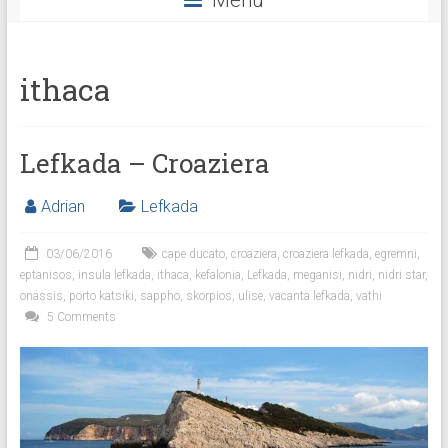
Menu
Facebook
Twitter
Instagram
ithaca
Lefkada – Croaziera
Adrian
Lefkada
03/06/2016
cape ducato
,
croaziera
,
croaziera lefkada
,
egremni
,
eptanisos
,
insula lefkada
,
ithaca
,
kefalonia
,
Lefkada
,
meganisi
,
nidri
,
nidri star
,
onassis
,
porto katsiki
,
sappho
,
skorpios
,
ulise
,
vacanta lefkada
,
vathi
5 Comments