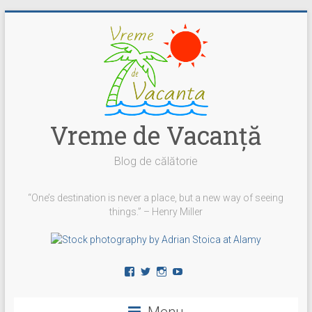
Skip
to
content
Vreme de Vacanţă
Blog de călătorie
“One’s destination is never a place, but a new way of seeing
things.” – Henry Miller
Vezi
Vezi
Vezi
YouTube
profilul
profilul
profilul
vremedevacanta
@vremedevacanta
vremedevacanta.ro
pe
pe
pe