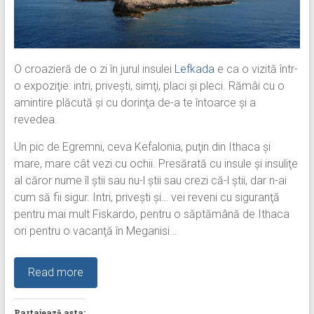
O croazieră de o zi în jurul insulei
Lefkada
e ca o vizită într-
o expoziţie: intri, priveşti, simţi, placi şi pleci. Rămâi cu o
amintire plăcută şi cu dorinţa de-a te întoarce şi a
revedea.
Un pic de Egremni, ceva Kefalonia, puţin din Ithaca şi
mare, mare cât vezi cu ochii. Presărată cu insule şi insuliţe
al căror nume îl ştii sau nu-l ştii sau crezi că-l ştii, dar n-ai
cum să fii sigur. Intri, priveşti şi… vei reveni cu siguranţă
pentru mai mult Fiskardo, pentru o săptămână de Ithaca
ori pentru o vacanţă în Meganisi…
Read more
Partajează asta: