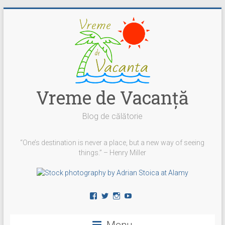
Skip
to
content
Vreme de Vacanţă
Blog de călătorie
“One’s destination is never a place, but a new way of seeing
things.” – Henry Miller
Vezi
Vezi
Vezi
YouTube
profilul
profilul
profilul
vremedevacanta
@vremedevacanta
vremedevacanta.ro
pe
pe
pe