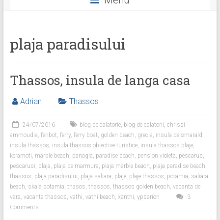
Menu
Facebook
Twitter
Instagram
plaja paradisului
Thassos, insula de langa casa
Adrian
Thassos
24/07/2016
blog de calatorie
,
blog de calatorii
,
chrissi
ammoudia
,
feribot
,
ferry
,
ferry boat
,
golden beach
,
grecia
,
insula de smarald
,
insula thassos
,
insula thassos obiective turistice
,
insula thassos plaje
,
keramoti
,
marble beach
,
panagia
,
paradise beach
,
pension violeta
,
pescarus
,
pescarusi
,
plaja
,
plaja de marmura
,
plaja marble beach
,
plaja paradise beach
thassos
,
plaja paradisului
,
plaja saliara
,
plaje
,
plaje thassos
,
potamia
,
saliara
beach
,
skala potamia
,
thasos
,
thassos
,
thassos golden beach
,
vacanta de
vara
,
vacanta thassos
,
vathi
,
vathi beach
,
xanthi
,
ypsarion
3
Comments