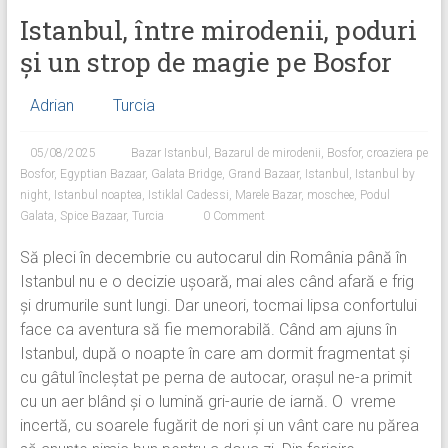
Istanbul, între mirodenii, poduri
și un strop de magie pe Bosfor
Adrian
Turcia
05/08/2025
Bazar Istanbul
,
Bazarul de mirodenii
,
Bosfor
,
croaziera pe
Bosfor
,
Egyptian Bazaar
,
Galata Bridge
,
Grand Bazaar
,
Istanbul
,
Istanbul by
night
,
Istanbul noaptea
,
Istiklal Cadessi
,
Marele Bazar
,
moschee
,
Podul
Galata
,
Spice Bazaar
,
Turcia
0 Comment
Să pleci în decembrie cu autocarul din România până în
Istanbul nu e o decizie ușoară, mai ales când afară e frig
și drumurile sunt lungi. Dar uneori, tocmai lipsa confortului
face ca aventura să fie memorabilă. Când am ajuns în
Istanbul, după o noapte în care am dormit fragmentat și
cu gâtul încleștat pe perna de autocar, orașul ne-a primit
cu un aer blând și o lumină gri-aurie de iarnă. O vreme
incertă, cu soarele fugărit de nori și un vânt care nu părea