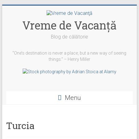
Skip
to
content
Vreme de Vacanţă
Blog de călătorie
“One’s destination is never a place, but a new way of seeing
things.” – Henry Miller
Vezi
Vezi
Vezi
YouTube
profilul
profilul
profilul
Menu
vremedevacanta
@vremedevacanta
vremedevacanta.ro
pe
pe
pe
Facebook
Twitter
Instagram
Turcia