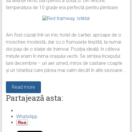
să anunțe nimic bun pentru a doua zi. Din fericire,
temperatura de 10 grade era perfectă pentru plimbare.
Am fost cazați într-un mic hotel de cartier, aproape de o
moschee modestă, dar cu o frumusețe liniștită, la numai
doi pași de o stație de tramvai. Poziția ideală: în câteva
minute eram în inima orașului vechi. Se simțea începutul
lunii decembrie – un aer umed, miros de castane coapte
și un Istanbul care părea mai calm decât în alte sezoane…
Read more
Partajează asta:
WhatsApp