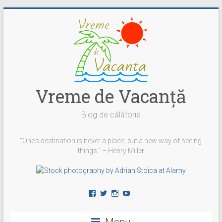
Skip
to
content
Vreme de Vacanţă
Blog de călătorie
“One’s destination is never a place, but a new way of seeing
things.” – Henry Miller
Vezi
Vezi
Vezi
YouTube
profilul
profilul
profilul
vremedevacanta
@vremedevacanta
vremedevacanta.ro
pe
pe
pe