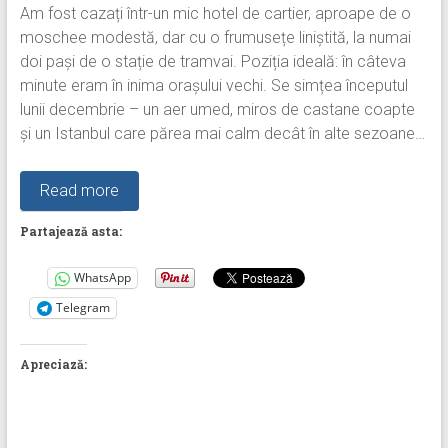
Am fost cazați într-un mic hotel de cartier, aproape de o
moschee modestă, dar cu o frumusețe liniștită, la numai
doi pași de o stație de tramvai. Poziția ideală: în câteva
minute eram în inima orașului vechi. Se simțea începutul
lunii decembrie – un aer umed, miros de castane coapte
și un Istanbul care părea mai calm decât în alte sezoane…
Read more
Partajează asta:
WhatsApp
Telegram
Apreciază: