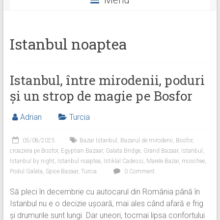
Menu
Facebook
Twitter
Instagram
Istanbul noaptea
Istanbul, între mirodenii, poduri
și un strop de magie pe Bosfor
Adrian
Turcia
05/08/2025
Bazar Istanbul
,
Bazarul de mirodenii
,
Bosfor
,
croaziera pe Bosfor
,
Egyptian Bazaar
,
Galata Bridge
,
Grand Bazaar
,
Istanbul
,
Istanbul by night
,
Istanbul noaptea
,
Istiklal Cadessi
,
Marele Bazar
,
moschee
,
Podul Galata
,
Spice Bazaar
,
Turcia
0 Comment
Să pleci în decembrie cu autocarul din România până în
Istanbul nu e o decizie ușoară, mai ales când afară e frig
și drumurile sunt lungi. Dar uneori, tocmai lipsa confortului