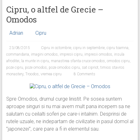
Cipru, o altfel de Grecie –
Omodos
Adrian
Cipru
23/08/2015
Cipru in octombrie
,
cipru in septembrie
,
cipru toamna
,
commandaria
,
imagini omodos
,
impresii cipru
,
impresii omodos
,
insula
afroditei
,
la munte in cipru
,
manastirea sfanta cruce omodos
,
omodos cipru
,
poze cipru
,
poze omodos
,
poze omodos cipru
,
sat cipriot
,
timios stavros
monastery
,
Troodos
,
vremea cipru
8 Comments
Spre Omodos, drumul curge linistit. Pe sosea suntem
aproape singuri si nu mai avem mult pana incepem sa ne
salutam cu ceilalti soferi pe care-i intalnim. Desprinsi de
rutele uzuale, ne indepartam de civilizatie in pasul domol al
”japonezei”, care pare a fi in elementul sau.