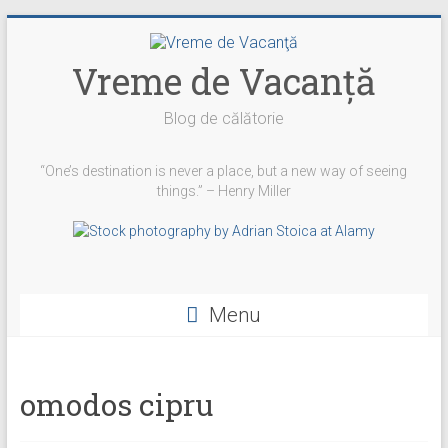
Skip
to
content
Vreme de Vacanţă
Blog de călătorie
“One’s destination is never a place, but a new way of seeing
things.” – Henry Miller
Vezi
Vezi
Vezi
YouTube
profilul
profilul
profilul
Menu
vremedevacanta
@vremedevacanta
vremedevacanta.ro
pe
pe
pe
Facebook
Twitter
Instagram
omodos cipru