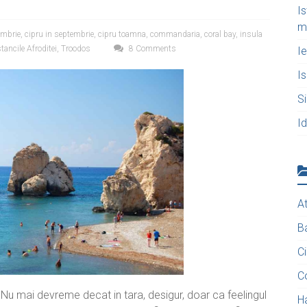
Is
m
ombrie
,
cipru in septembrie
,
cipru toamna
,
commandaria
,
coral bay
,
insula
tancile Afroditei
,
Troodos
8 Comments
Ie
Is
Si
Id
A
B
C
C
 Nu mai devreme decat in tara, desigur, doar ca feelingul
Ha