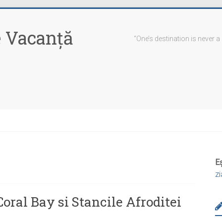
 Vacanţă
“One’s destination is never a
Eș
z
 Coral Bay si Stancile Afroditei