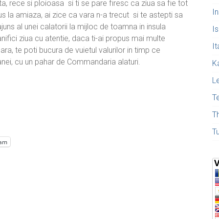
 rece si ploioasa si ti se pare firesc ca ziua sa fie tot
I
s la amiaza, ai zice ca vara n-a trecut si te astepti sa
juns al unei calatorii la mijloc de toamna in insula
Is
nifici ziua cu atentie, daca ti-ai propus mai multe
It
seara, te poti bucura de vuietul valurilor in timp ce
nei, cu un pahar de Commandaria alaturi.
K
L
T
T
T
ram