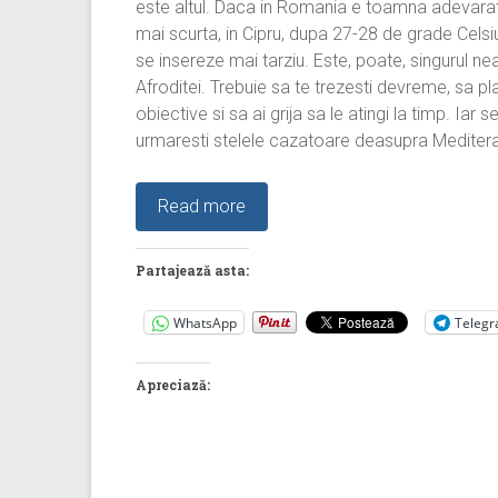
este altul. Daca in Romania e toamna adevarata,
mai scurta, in Cipru, dupa 27-28 de grade Celsiu
se insereze mai tarziu. Este, poate, singurul nea
Afroditei. Trebuie sa te trezesti devreme, sa pla
obiective si sa ai grija sa le atingi la timp. Iar 
urmaresti stelele cazatoare deasupra Meditera
Read more
Partajează asta:
WhatsApp
Teleg
Apreciază: