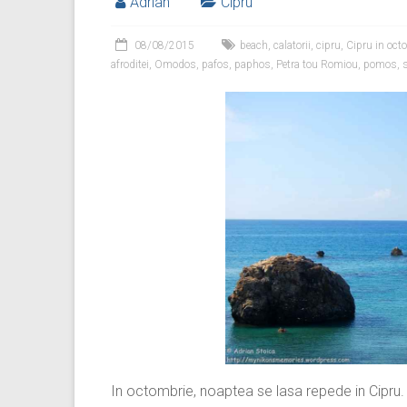
Adrian
Cipru
08/08/2015
beach
,
calatorii
,
cipru
,
Cipru in oct
afroditei
,
Omodos
,
pafos
,
paphos
,
Petra tou Romiou
,
pomos
,
s
In octombrie, noaptea se lasa repede in Cipru.