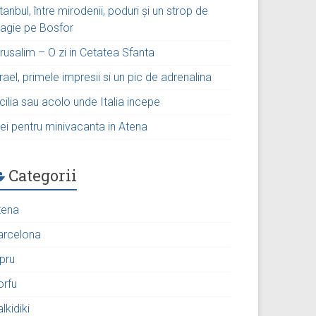
tanbul, între mirodenii, poduri și un strop de
agie pe Bosfor
rusalim – O zi in Cetatea Sfanta
rael, primele impresii si un pic de adrenalina
cilia sau acolo unde Italia incepe
ei pentru minivacanta in Atena
Categorii
tena
arcelona
ipru
orfu
lkidiki