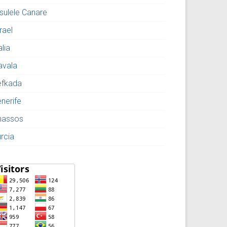
nsulele Canare
rael
alia
avala
efkada
enerife
hassos
urcia