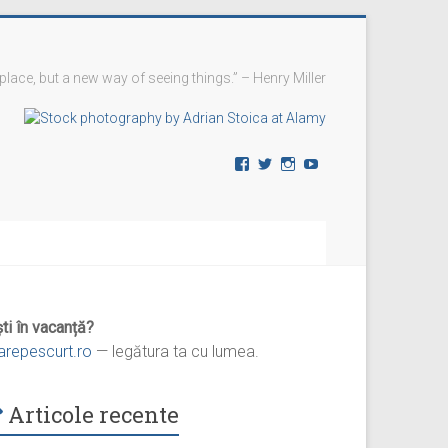
 place, but a new way of seeing things.” – Henry Miller
Vezi
Vezi
Vezi
YouTube
profilul
profilul
profilul
vremedevacanta
@vremedevacanta
vremedevacanta.ro
pe
pe
pe
Facebook
Twitter
Instagram
ti în vacanță?
iarepescurt.ro
— legătura ta cu lumea.
Articole recente