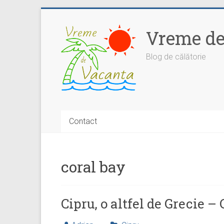
Skip
to
Vreme de
content
Blog de călătorie
Contact
coral bay
Cipru, o altfel de Grecie –