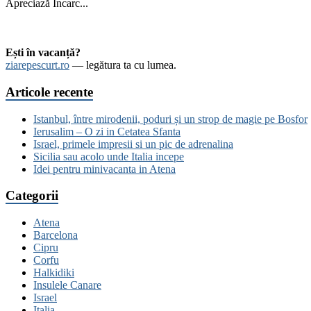
Apreciază
Încarc...
Ești în vacanță?
ziarepescurt.ro
— legătura ta cu lumea.
Articole recente
Istanbul, între mirodenii, poduri și un strop de magie pe Bosfor
Ierusalim – O zi in Cetatea Sfanta
Israel, primele impresii si un pic de adrenalina
Sicilia sau acolo unde Italia incepe
Idei pentru minivacanta in Atena
Categorii
Atena
Barcelona
Cipru
Corfu
Halkidiki
Insulele Canare
Israel
Italia