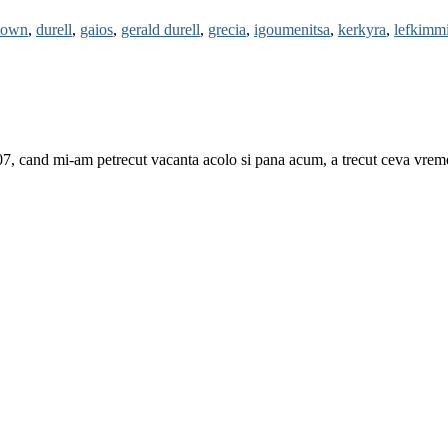
 town
,
durell
,
gaios
,
gerald durell
,
grecia
,
igoumenitsa
,
kerkyra
,
lefkimm
007, cand mi-am petrecut vacanta acolo si pana acum, a trecut ceva vreme