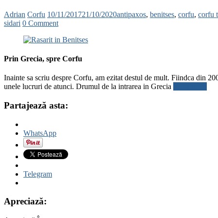
Adrian
Corfu
10/11/2017
21/10/2020
antipaxos
,
benitses
,
corfu
,
corfu
sidari
0 Comment
Prin Grecia, spre Corfu
Inainte sa scriu despre Corfu, am ezitat destul de mult. Fiindca din 2
unele lucruri de atunci. Drumul de la intrarea in Grecia
Read more
Partajează asta:
WhatsApp
Telegram
Apreciază: