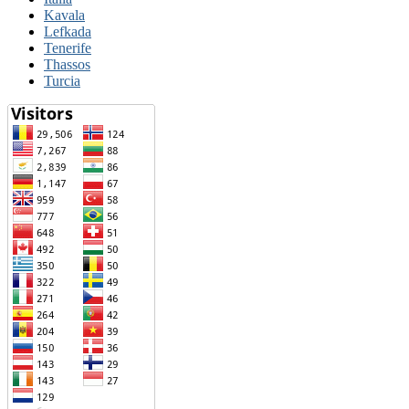
Kavala
Lefkada
Tenerife
Thassos
Turcia