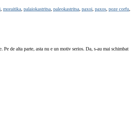
i
,
moraitika
,
palaiokastritsa
,
paleokastritsa
,
paxoi
,
paxos
,
poze corfu
,
. Pe de alta parte, asta nu e un motiv serios. Da, s-au mai schimbat